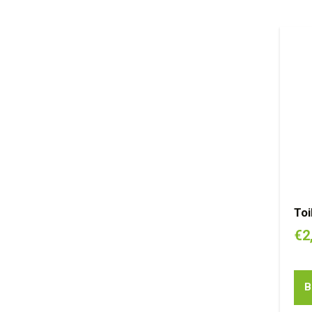
Toi
€
2
B