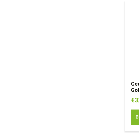
Geu
Go
€
3
B