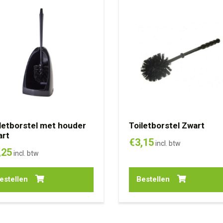
letborstel met houder
Toiletborstel Zwart
prijs
prijs
art
€
3,15
incl. btw
,25
incl. btw
estellen
Bestellen