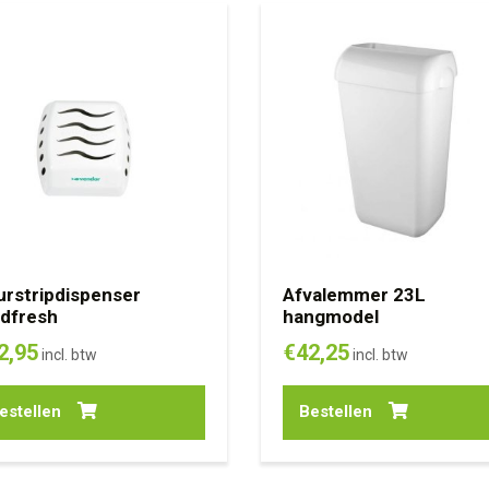
rstripdispenser
Afvalemmer 23L
ldfresh
hangmodel
2,95
€
42,25
incl. btw
incl. btw
estellen
Bestellen