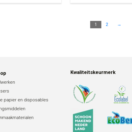
1
2
→
Kwaliteitskeurmerk
oop
lwerken
nsers
e papier en disposables
ingsmiddelen
nmaakmaterialen