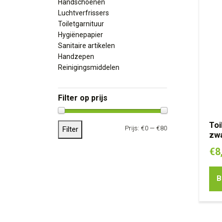
Handschoenen
Luchtverfrissers
Toiletgarnituur
Hygiënepapier
Sanitaire artikelen
Handzepen
Reinigingsmiddelen
Filter op prijs
Toi
Max. 
Min. 
Prijs:
€0
—
€80
Filter
zw
€
8
B