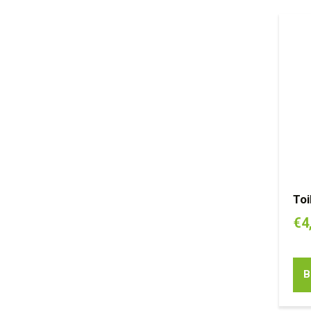
Toi
€
4
B