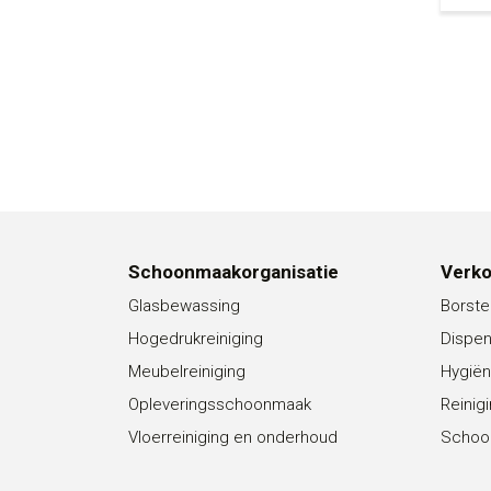
Schoonmaakorganisatie
Verk
Glasbewassing
Borste
Hogedrukreiniging
Dispe
Meubelreiniging
Hygiën
Opleveringsschoonmaak
Reinig
Vloerreiniging en onderhoud
Schoo