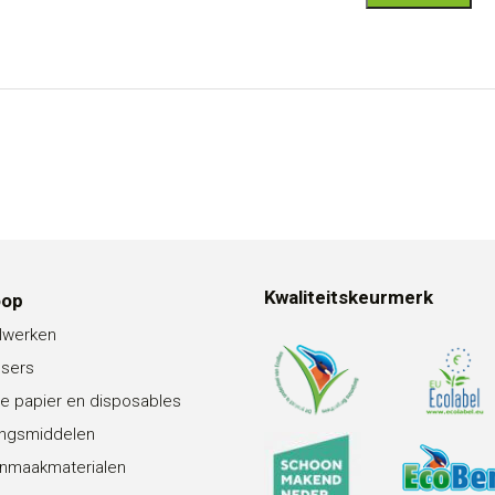
Kwaliteitskeurmerk
oop
lwerken
nsers
e papier en disposables
ingsmiddelen
nmaakmaterialen