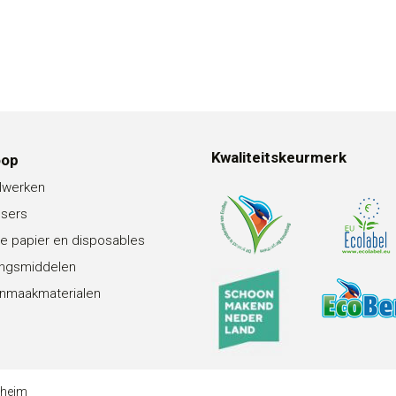
Kwaliteitskeurmerk
oop
lwerken
nsers
e papier en disposables
ingsmiddelen
nmaakmaterialen
theim