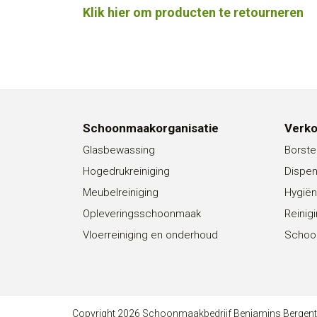
Klik hier om producten te retourneren
Schoonmaakorganisatie
Verk
Glasbewassing
Borste
Hogedrukreiniging
Dispe
Meubelreiniging
Hygiën
Opleveringsschoonmaak
Reinig
Vloerreiniging en onderhoud
Schoo
Copyright 2026 Schoonmaakbedrijf Benjamins Bergen