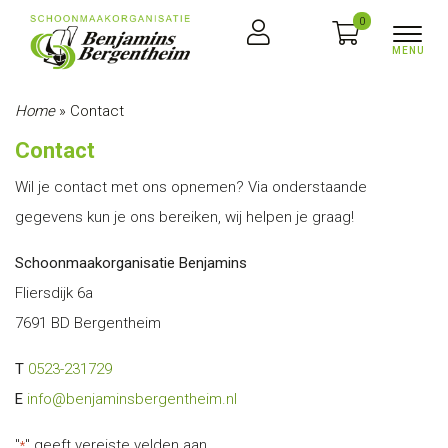
0
Home
»
Contact
Contact
Wil je contact met ons opnemen? Via onderstaande
gegevens kun je ons bereiken, wij helpen je graag!
Schoonmaakorganisatie Benjamins
Fliersdijk 6a
7691 BD Bergentheim
T
0523-231729
E
info@benjaminsbergentheim.nl
"
" geeft vereiste velden aan
*