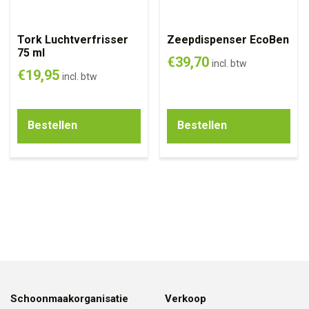
Tork Luchtverfrisser
Zeepdispenser EcoBen
75 ml
€
39,70
incl. btw
€
19,95
incl. btw
Bestellen
Bestellen
Schoonmaakorganisatie
Verkoop