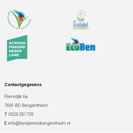
Contactgegevens
Fliersdijk 6a
7691 BD Bergentheim
T
0523-231729
E
info@benjaminsbergentheim.nl