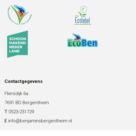
Contactgegevens
Fliersdijk 6a
7691 BD Bergentheim
T
0523-231729
E
info@benjaminsbergentheim.nl