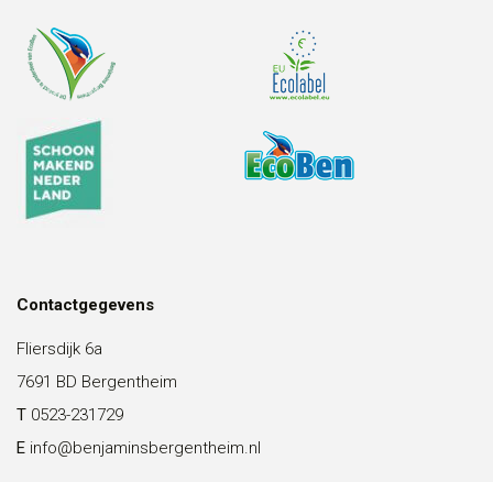
Contactgegevens
Fliersdijk 6a
7691 BD Bergentheim
T
0523-231729
E
info@benjaminsbergentheim.nl