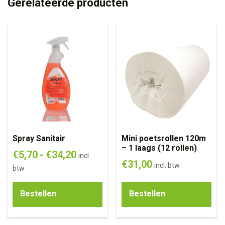
Gerelateerde producten
Spray Sanitair
Mini poetsrollen 120m
– 1 laags (12 rollen)
€
5,70
-
€
34,20
incl.
€
31,00
incl. btw
btw
Bestellen
Bestellen