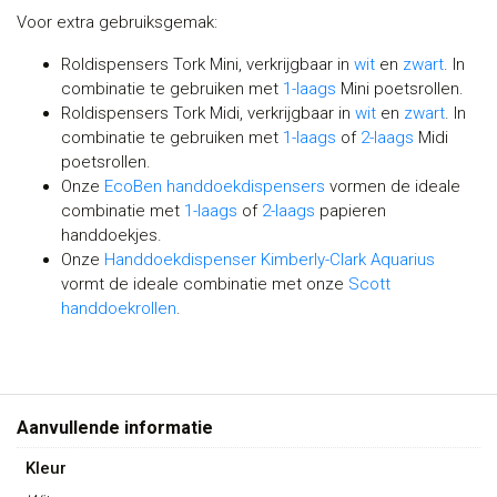
Voor extra gebruiksgemak:
Roldispensers Tork Mini, verkrijgbaar in
wit
en
zwart
. In
combinatie te gebruiken met
1-laags
Mini poetsrollen.
Roldispensers Tork Midi, verkrijgbaar in
wit
en
zwart
. In
combinatie te gebruiken met
1-laags
of
2-laags
Midi
poetsrollen.
Onze
EcoBen handdoekdispensers
vormen de ideale
combinatie met
1-laags
of
2-laags
papieren
handdoekjes.
Onze
Handdoekdispenser Kimberly-Clark Aquarius
vormt de ideale combinatie met onze
Scott
handdoekrollen
.
Aanvullende informatie
Kleur