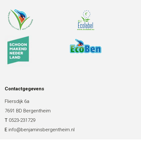
Contactgegevens
Fliersdijk 6a
7691 BD Bergentheim
T
0523-231729
E
info@benjaminsbergentheim.nl