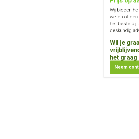
Prijs op 
Wij bieden he
weten of een
het beste bij 
deskundig adv
Wil je gr
vrijblijve
het graag 
Neem cont