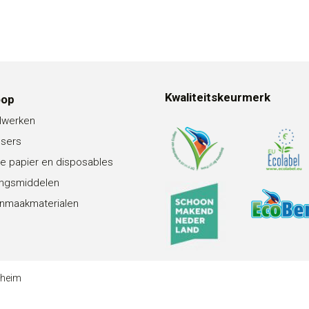
Kwaliteitskeurmerk
oop
lwerken
nsers
e papier en disposables
ingsmiddelen
nmaakmaterialen
theim