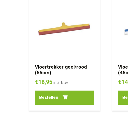
Vloertrekker geel/rood
Vloe
(55cm)
(45
€
18,95
€
14
incl. btw
Bestellen
Be