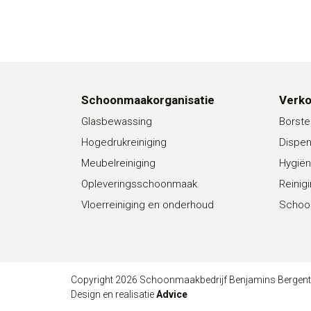
Schoonmaakorganisatie
Verk
Glasbewassing
Borste
Hogedrukreiniging
Dispe
Meubelreiniging
Hygiën
Opleveringsschoonmaak
Reinig
Vloerreiniging en onderhoud
Schoo
Copyright 2026 Schoonmaakbedrijf Benjamins Bergen
Design en realisatie
Advice