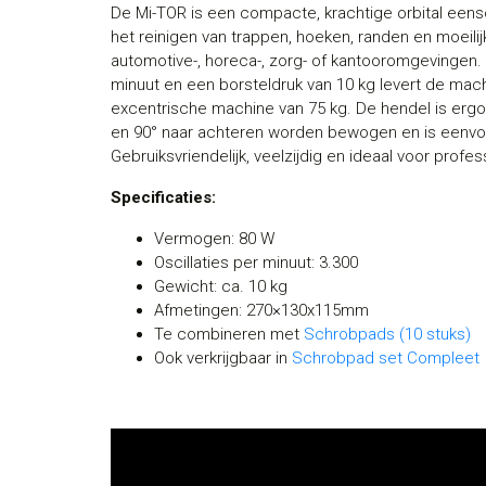
De Mi-TOR is een compacte, krachtige orbital eensc
het reinigen van trappen, hoeken, randen en moeilij
automotive-, horeca-, zorg- of kantooromgevingen.
minuut en een borsteldruk van 10 kg levert de mac
excentrische machine van 75 kg. De hendel is ergo
en 90° naar achteren worden bewogen en is eenvo
Gebruiksvriendelijk, veelzijdig en ideaal voor prof
Specificaties:
Vermogen: 80 W
Oscillaties per minuut: 3.300
Gewicht: ca. 10 kg
Afmetingen: 270×130x115mm
Te combineren met
Schrobpads (10 stuks)
Ook verkrijgbaar in
Schrobpad set Compleet