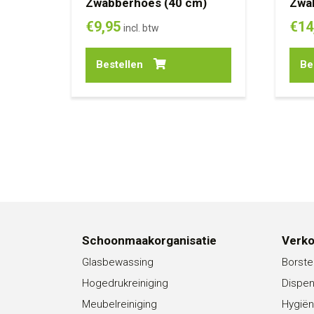
Zwabberhoes (40 cm)
Zwa
€
9,95
€
14
incl. btw
Bestellen
Be
Schoonmaakorganisatie
Verk
Glasbewassing
Borste
Hogedrukreiniging
Dispe
Meubelreiniging
Hygiën