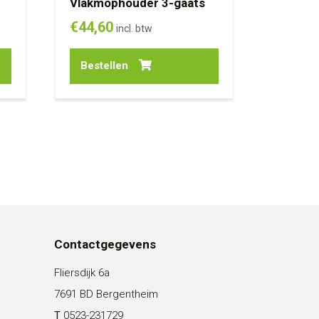
Vlakmophouder 3-gaats
€
44,60
incl. btw
Bestellen
Contactgegevens
Fliersdijk 6a
7691 BD Bergentheim
T
0523-231729