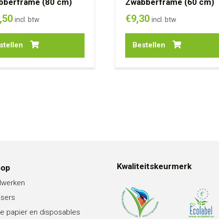
bberframe (80 cm)
Zwabberframe (60 cm)
,50
€
9,30
incl. btw
incl. btw
stellen
Bestellen
Kwaliteitskeurmerk
oop
lwerken
nsers
e papier en disposables