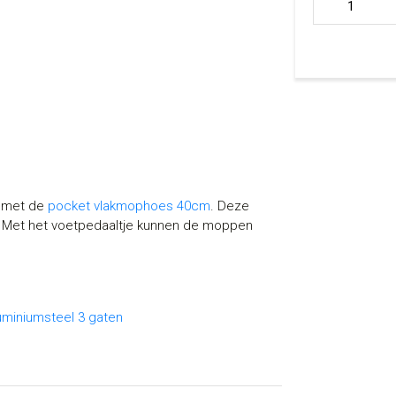
e met de
pocket vlakmophoes 40cm
. Deze
n. Met het voetpedaaltje kunnen de moppen
g
uminiumsteel 3 gaten