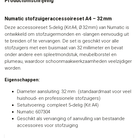
Productomschrijving
Numatic stofzuigeraccessoireset A4 – 32 mm
Deze accessoireset 5‑delig (Kit A4, Ø 32 mm) van Numatic is
ontwikkeld om stofzuigermonden en -slangen eenvoudig uit
te breiden of te vervangen. De set is geschikt voor alle
stofzuigers met een buismaat van 32 millimeter en bevat
onder andere een spleetmondstuk, meubelborstel en
plumeau, waardoor schoonmaakwerkzaamheden veelzijdiger
worden.
Eigenschappen:
Diameter aansluiting: 32 mm (standaardmaat voor veel
huishoud‑ en professionele stofzuigers)
Setuitvoering: compleet 5‑delig (Kit A4)
Numatic 607304
Geschikt als vervanging of aanvulling van bestaande
accessoires voor stofzuiging