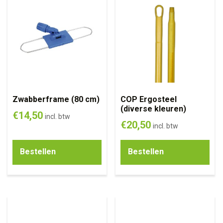
Zwabberframe (80 cm)
COP Ergosteel
(diverse kleuren)
€
14,50
incl. btw
€
20,50
incl. btw
Bestellen
Bestellen