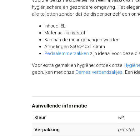
Voorzie de damestoiletten van een afvalbak van Kat
hygiënischere en gezondere omgeving. Het elegante,
alle toiletten zonder dat de dispenser zelf een onn
Inhoud: 8L
Materiaal: kunststof
Kan aan de muur gehangen worden
Afmetingen 360x240x170mm
Pedaalemmerzakken
zijn ideaal voor deze d
Voor extra gemak en hygiëne: ontdek onze
Hygiëne
gebruiken met onze
Dames verbandzakjes
. Een id
Aanvullende informatie
Kleur
wit
Verpakking
per stuk