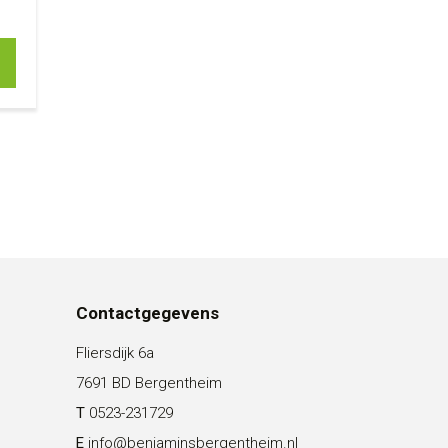
Contactgegevens
Fliersdijk 6a
7691 BD Bergentheim
T
0523-231729
E
info@benjaminsbergentheim.nl