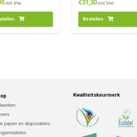
95
€
31,30
incl. btw
incl. btw
stellen
Bestellen
Kwaliteitskeurmerk
oop
lwerken
nsers
e papier en disposables
ingsmiddelen