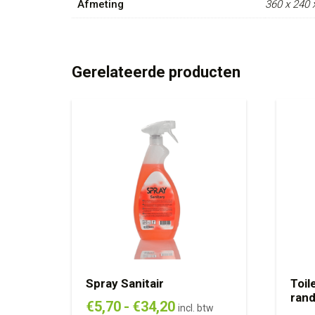
Afmeting
360 x 240
Gerelateerde producten
Spray Sanitair
Toil
rand
Prijsklasse:
€
5,70
-
€
34,20
incl. btw