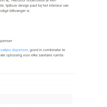
rin 8L. Hierdoor ondersteun je een
 tijdloze design past bij het interieur van
odige blikvanger is.
ispenser
zakjes dispenser
, goed in combinatie te
eale oplossing voor elke sanitaire ruimte.