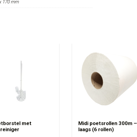
 x 170 mm
etborstel met
Midi poetsrollen 300m –
reiniger
laags (6 rollen)