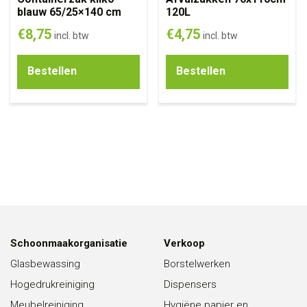
blauw 65/25×140 cm
120L
€
8,75
€
4,75
incl. btw
incl. btw
Bestellen
Bestellen
Schoonmaakorganisatie
Verkoop
Glasbewassing
Borstelwerken
Hogedrukreiniging
Dispensers
Meubelreiniging
Hygiëne papier en