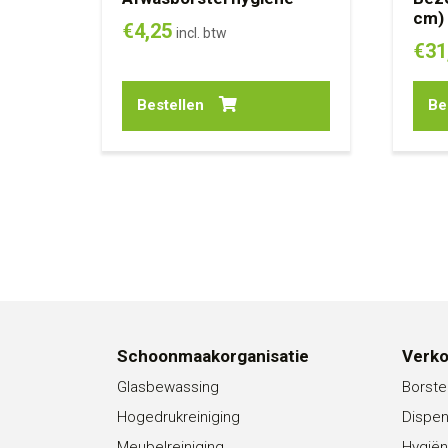
cm)
€
4,25
incl. btw
€
31
Bestellen
Be
Schoonmaakorganisatie
Verk
Glasbewassing
Borste
Hogedrukreiniging
Dispe
Meubelreiniging
Hygiën