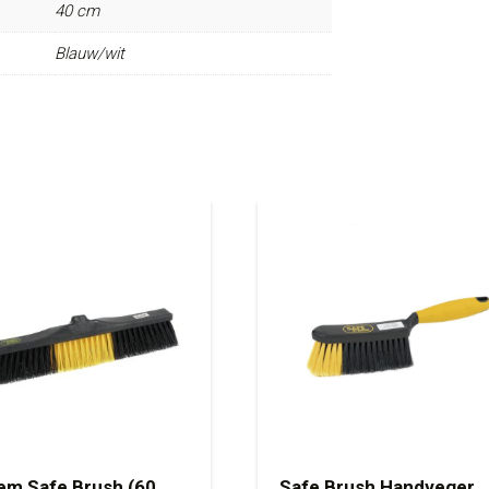
40 cm
Blauw/wit
em Safe Brush (60
Safe Brush Handveger