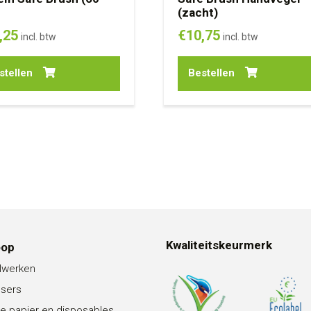
(zacht)
,25
€
10,75
incl. btw
incl. btw
stellen
Bestellen
Kwaliteitskeurmerk
oop
lwerken
nsers
e papier en disposables