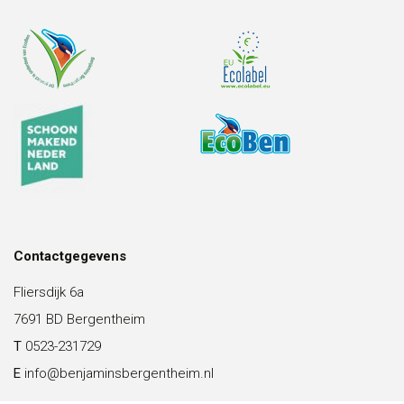
Contactgegevens
Fliersdijk 6a
7691 BD Bergentheim
T
0523-231729
E
info@benjaminsbergentheim.nl