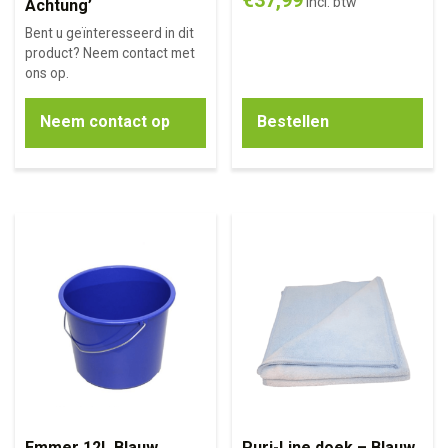
€
37,99
incl. btw
Achtung’
Bent u geïnteresseerd in dit
product? Neem contact met
ons op.
Neem contact op
Bestellen
Emmer 12L Blauw
Puri-Line doek – Blauw