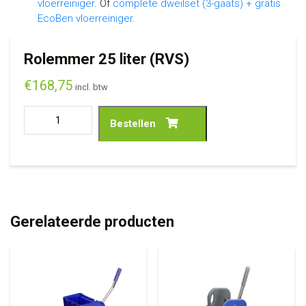
vloerreiniger
. Of
complete dweilset (3-gaats) + gratis
EcoBen vloerreiniger
.
Rolemmer 25 liter (RVS)
€
168,75
incl. btw
Bestellen
Gerelateerde producten