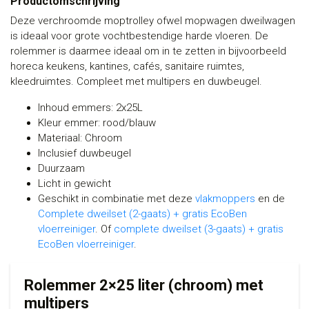
Productomschrijving
Deze verchroomde moptrolley ofwel mopwagen dweilwagen
is ideaal voor grote vochtbestendige harde vloeren. De
rolemmer is daarmee ideaal om in te zetten in bijvoorbeeld
horeca keukens, kantines, cafés, sanitaire ruimtes,
kleedruimtes. Compleet met multipers en duwbeugel.
Inhoud emmers: 2x25L
Kleur emmer: rood/blauw
Materiaal: Chroom
Inclusief duwbeugel
Duurzaam
Licht in gewicht
Geschikt in combinatie met deze
vlakmoppers
en de
Complete dweilset (2-gaats) + gratis EcoBen
vloerreiniger
. Of
complete dweilset (3-gaats) + gratis
EcoBen vloerreiniger
.
Rolemmer 2×25 liter (chroom) met
multipers