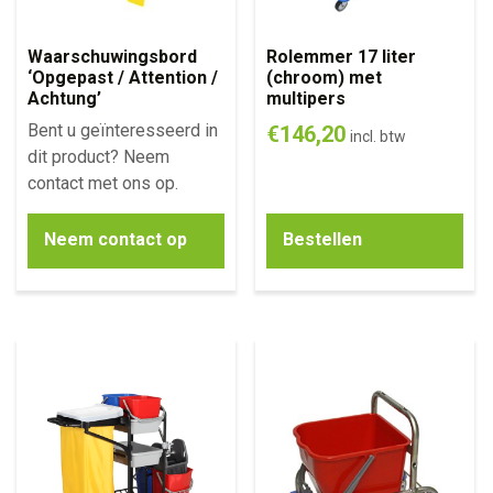
Waarschuwingsbord
Rolemmer 17 liter
‘Opgepast / Attention /
(chroom) met
Achtung’
multipers
Bent u geïnteresseerd in
€
146,20
incl. btw
dit product? Neem
contact met ons op.
Neem contact op
Bestellen