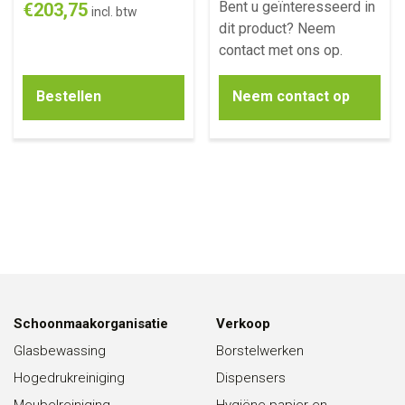
Bent u geïnteresseerd in
€
203,75
incl. btw
dit product? Neem
contact met ons op.
Bestellen
Neem contact op
Schoonmaakorganisatie
Verkoop
Glasbewassing
Borstelwerken
Hogedrukreiniging
Dispensers
Meubelreiniging
Hygiëne papier en