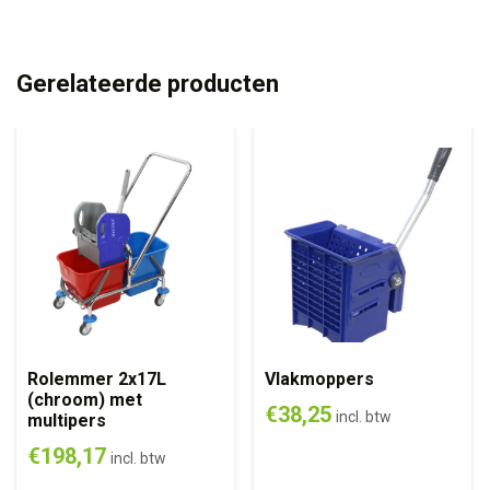
Gerelateerde producten
Rolemmer 2x17L
Vlakmoppers
(chroom) met
€
38,25
incl. btw
multipers
€
198,17
incl. btw