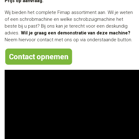
Prijs op aanvraag.
Wij bieden het complete Fimap assortiment aan. Wil je weten
of een schrobmachine en welke schrobzuigmachine het
beste bij u past? Bij ons kan je terecht voor een deskundig
advies.
Wil je graag een demonstratie van deze machine?
Neem hiervoor contact met ons op via onderstaande button.