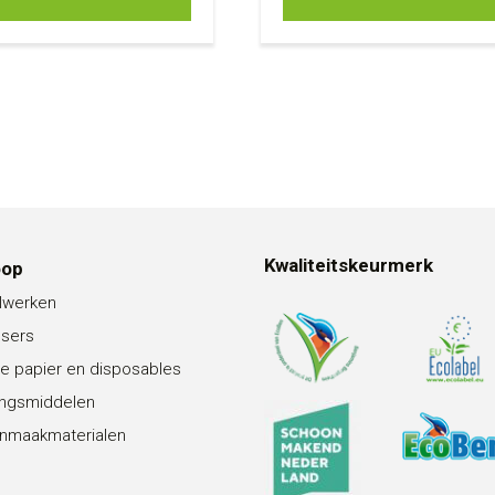
Kwaliteitskeurmerk
oop
lwerken
nsers
e papier en disposables
ingsmiddelen
nmaakmaterialen