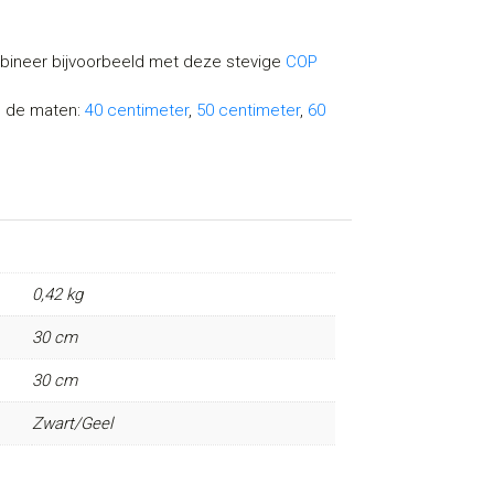
bineer bijvoorbeeld met deze stevige
COP
n de maten:
40 centimeter
,
50 centimeter
,
60
0,42 kg
30 cm
30 cm
Zwart/Geel