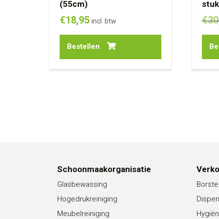
(55cm)
stu
€
18,95
€
30
incl. btw
Bestellen
Be
Schoonmaakorganisatie
Verk
Glasbewassing
Borste
Hogedrukreiniging
Dispe
Meubelreiniging
Hygiën