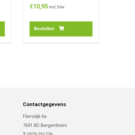
€
10,95
incl. btw
Bestellen
Contactgegevens
Fliersdijk 6a
7691 BD Bergentheim
T
0523-231729