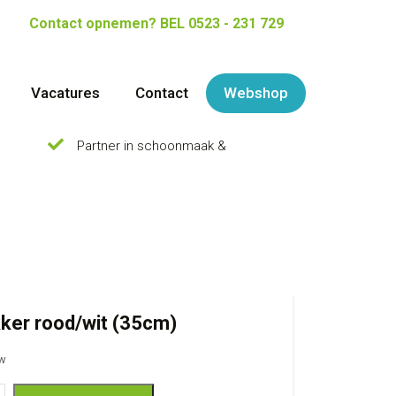
Contact opnemen?
BEL 0523 - 231 729
Vacatures
Contact
Webshop
Partner in schoonmaak &
kker rood/wit (35cm)
tw
rood/wit (35cm)