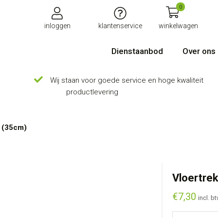
0
inloggen
klantenservice
winkelwagen
Dienstaanbod
Over ons
Wij staan voor goede service en hoge kwaliteit
productlevering
t (35cm)
Vloertre
€
7,30
incl. b
Vloertrekker 