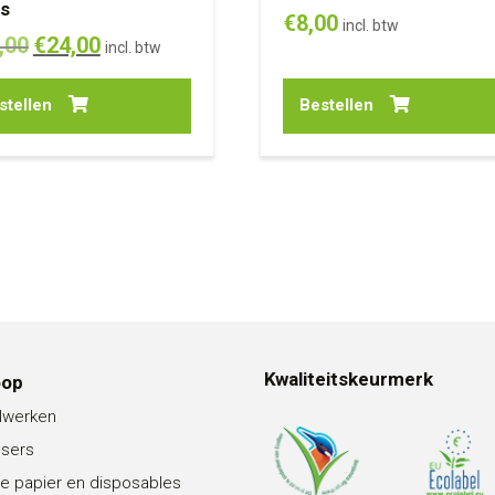
ks
€
8,00
incl. btw
Oorspronkelijke
Huidige
,00
€
24,00
incl. btw
prijs
prijs
stellen
Bestellen
was:
is:
€30,00.
€24,00.
Kwaliteitskeurmerk
oop
lwerken
nsers
e papier en disposables