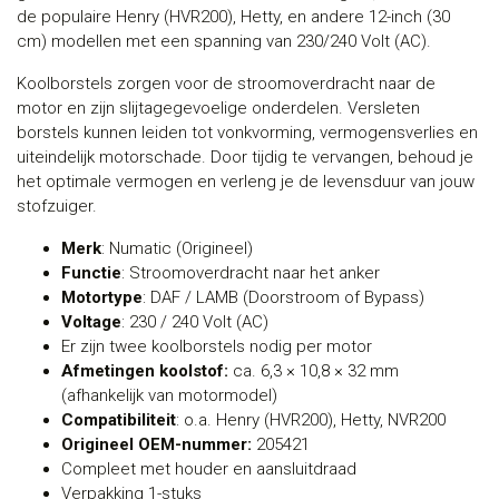
de populaire Henry (HVR200), Hetty, en andere 12-inch (30
cm) modellen met een spanning van 230/240 Volt (AC).
Koolborstels zorgen voor de stroomoverdracht naar de
motor en zijn slijtagegevoelige onderdelen. Versleten
borstels kunnen leiden tot vonkvorming, vermogensverlies en
uiteindelijk motorschade. Door tijdig te vervangen, behoud je
het optimale vermogen en verleng je de levensduur van jouw
stofzuiger.
Merk
: Numatic (Origineel)
Functie
: Stroomoverdracht naar het anker
Motortype
: DAF / LAMB (Doorstroom of Bypass)
Voltage
: 230 / 240 Volt (AC)
Er zijn twee koolborstels nodig per motor
Afmetingen koolstof:
ca. 6,3 × 10,8 × 32 mm
(afhankelijk van motormodel)
Compatibiliteit
: o.a. Henry (HVR200), Hetty, NVR200
Origineel OEM-nummer:
205421
Compleet met houder en aansluitdraad
Verpakking 1-stuks