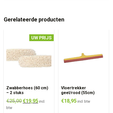
Gerelateerde producten
UW PRIJS
Zwabberhoes (60 cm)
Vloertrekker
– 2 stuks
geel/rood (55cm)
€
25,00
€
19,95
€
18,95
incl.
incl. btw
btw