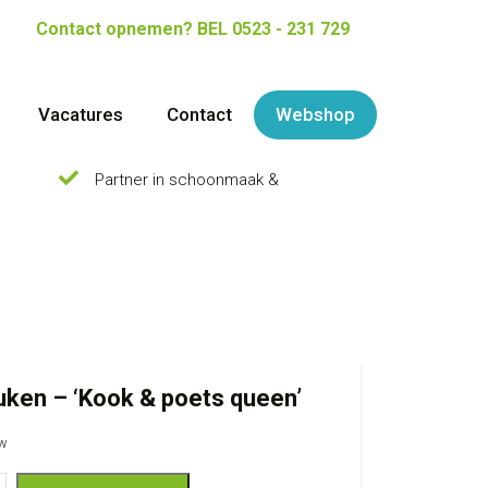
Contact opnemen?
BEL 0523 - 231 729
Vacatures
Contact
Webshop
Partner in schoonmaak &
uken – ‘Kook & poets queen’
tw
- 'Kook & poets