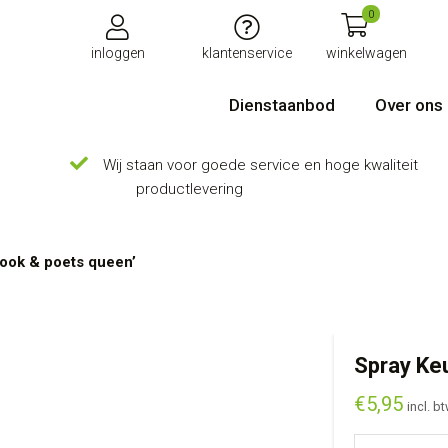
0
inloggen
klantenservice
winkelwagen
Dienstaanbod
Over ons
Wij staan voor goede service en hoge kwaliteit
productlevering
ook & poets queen’
Spray Ke
€
5,95
incl. b
Spray Keuken 