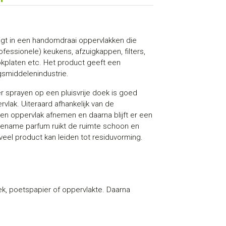
igt in een handomdraai oppervlakken die
rofessionele) keukens, afzuigkappen, filters,
kplaten etc. Het product geeft een
gsmiddelenindustrie.
er sprayen op een pluisvrije doek is goed
vlak. Uiteraard afhankelijk van de
gen oppervlak afnemen en daarna blijft er een
gename parfum ruikt de ruimte schoon en
teveel product kan leiden tot residuvorming.
ek, poetspapier of oppervlakte. Daarna