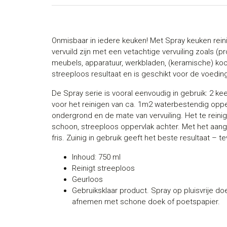
Onmisbaar in iedere keuken! Met Spray keuken rein
vervuild zijn met een vetachtige vervuiling zoals (p
meubels, apparatuur, werkbladen, (keramische) koo
streeploos resultaat en is geschikt voor de voedin
De Spray serie is vooral eenvoudig in gebruik: 2 ke
voor het reinigen van ca. 1m2 waterbestendig opper
ondergrond en de mate van vervuiling. Het te reini
schoon, streeploos oppervlak achter. Met het aan
fris. Zuinig in gebruik geeft het beste resultaat – 
Inhoud: 750 ml
Reinigt streeploos
Geurloos
Gebruiksklaar product. Spray op pluisvrije do
afnemen met schone doek of poetspapier.