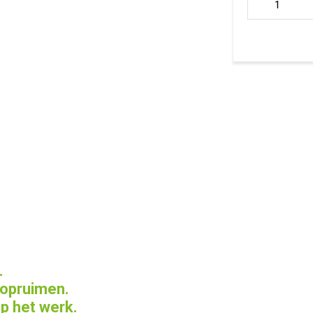
queen' aantal
.
t opruimen.
op het werk.