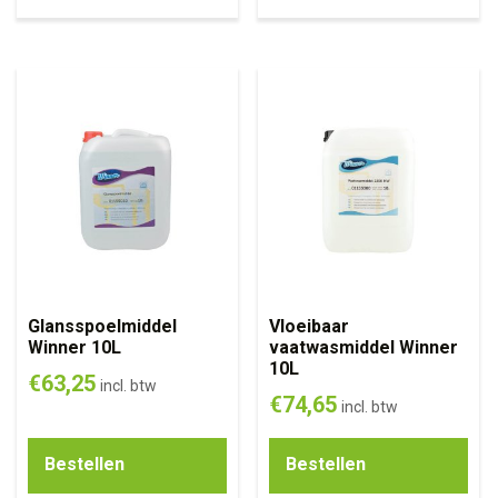
Glansspoelmiddel
Vloeibaar
Winner 10L
vaatwasmiddel Winner
10L
€
63,25
incl. btw
€
74,65
incl. btw
Bestellen
Bestellen