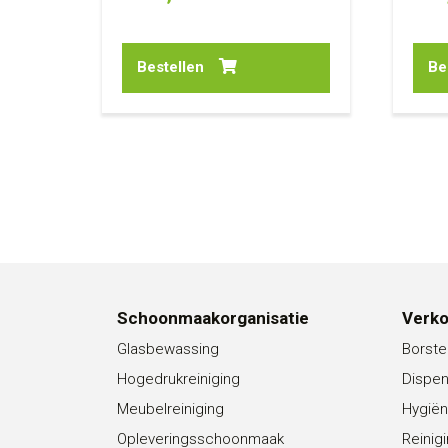
Bestellen
Be
Schoonmaakorganisatie
Verk
Glasbewassing
Borste
Hogedrukreiniging
Dispe
Meubelreiniging
Hygiën
Opleveringsschoonmaak
Reinig