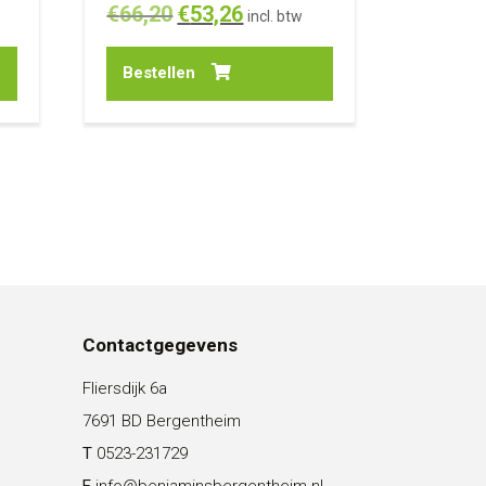
Oorspronkelijke
Huidige
€
66,20
€
53,26
incl. btw
prijs
prijs
Bestellen
was:
is:
€66,20.
€53,26.
Contactgegevens
Fliersdijk 6a
7691 BD Bergentheim
T
0523-231729
E
info@benjaminsbergentheim.nl