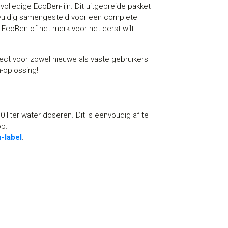
lledige EcoBen-lijn. Dit uitgebreide pakket
vuldig samengesteld voor een complete
 EcoBen of het merk voor het eerst wilt
rfect voor zowel nieuwe als vaste gebruikers
-oplossing!
10 liter water doseren. Dit is eenvoudig af te
op.
-label
.