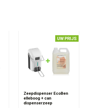
UW PRIJS
Zeepdispenser EcoBen
elleboog + can
dispenserzeep