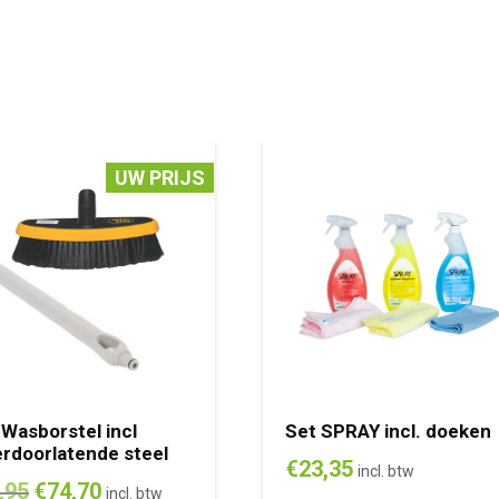
UW PRIJS
Wasborstel incl
Set SPRAY incl. doeken
rdoorlatende steel
€
23,35
incl. btw
Oorspronkelijke
Huidige
,95
€
74,70
incl. btw