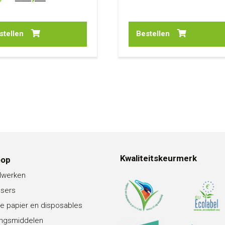
prijs
prijs
was:
is:
stellen
Bestellen
€78,95.
€74,70.
Kwaliteitskeurmerk
oop
lwerken
nsers
e papier en disposables
ingsmiddelen