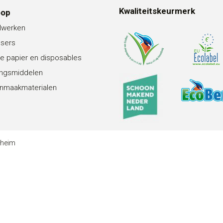
Kwaliteitskeurmerk
oop
lwerken
nsers
e papier en disposables
ingsmiddelen
nmaakmaterialen
theim