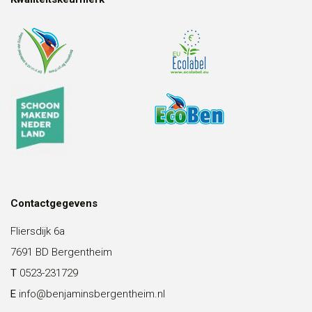
Contactgegevens
Fliersdijk 6a
7691 BD Bergentheim
T
0523-231729
E
info@benjaminsbergentheim.nl