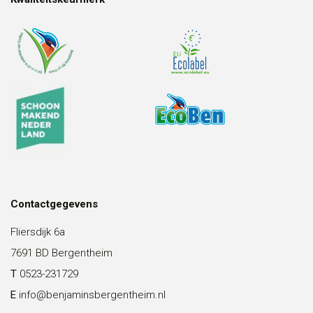
Contactgegevens
Fliersdijk 6a
7691 BD Bergentheim
T
0523-231729
E
info@benjaminsbergentheim.nl