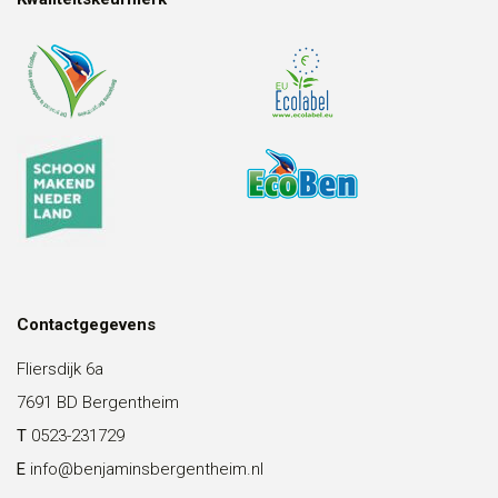
Contactgegevens
Fliersdijk 6a
7691 BD Bergentheim
T
0523-231729
E
info@benjaminsbergentheim.nl