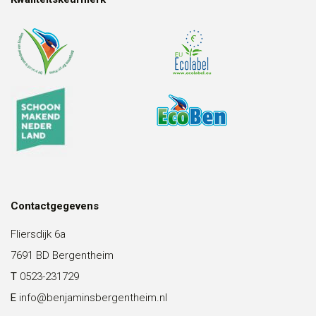
Contactgegevens
Fliersdijk 6a
7691 BD Bergentheim
T
0523-231729
E
info@benjaminsbergentheim.nl