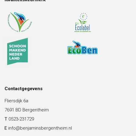
Contactgegevens
Fliersdijk 6a
7691 BD Bergentheim
T
0523-231729
E
info@benjaminsbergentheim.nl