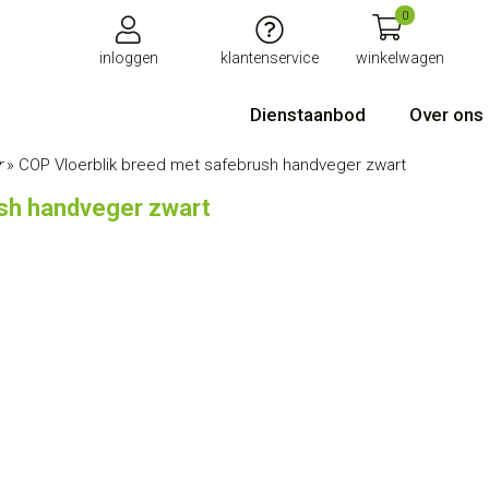
0
inloggen
klantenservice
winkelwagen
Dienstaanbod
Over ons
r
»
COP Vloerblik breed met safebrush handveger zwart
ush handveger zwart