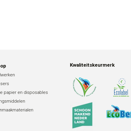
Kwaliteitskeurmerk
oop
lwerken
nsers
e papier en disposables
ingsmiddelen
nmaakmaterialen