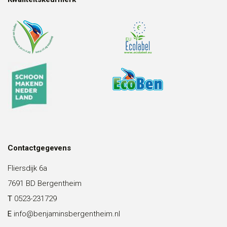
Contactgegevens
Fliersdijk 6a
7691 BD Bergentheim
T
0523-231729
E
info@benjaminsbergentheim.nl