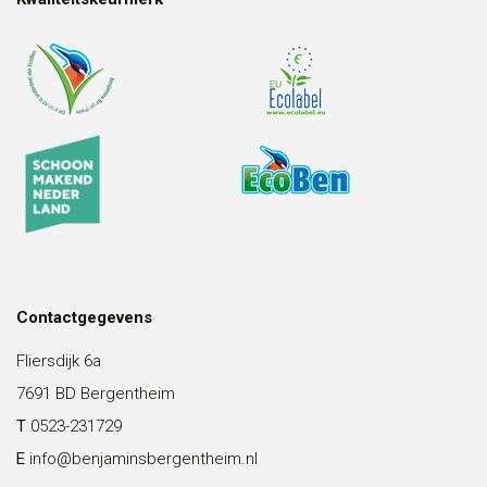
Contactgegevens
Fliersdijk 6a
7691 BD Bergentheim
T
0523-231729
E
info@benjaminsbergentheim.nl