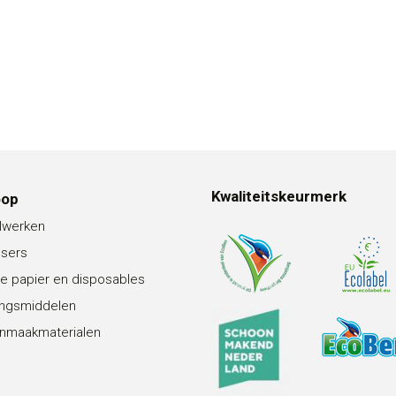
Kwaliteitskeurmerk
oop
lwerken
nsers
e papier en disposables
ingsmiddelen
nmaakmaterialen