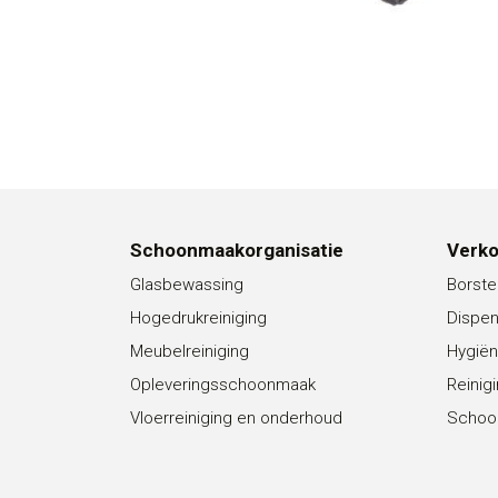
Schoonmaakorganisatie
Verk
Glasbewassing
Borste
Hogedrukreiniging
Dispe
Meubelreiniging
Hygiën
Opleveringsschoonmaak
Reinig
Vloerreiniging en onderhoud
Schoo