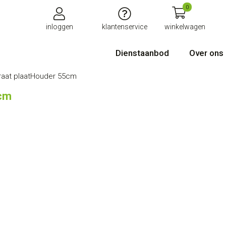
0
inloggen
klantenservice
winkelwagen
Dienstaanbod
Over ons
raat plaatHouder 55cm
5cm