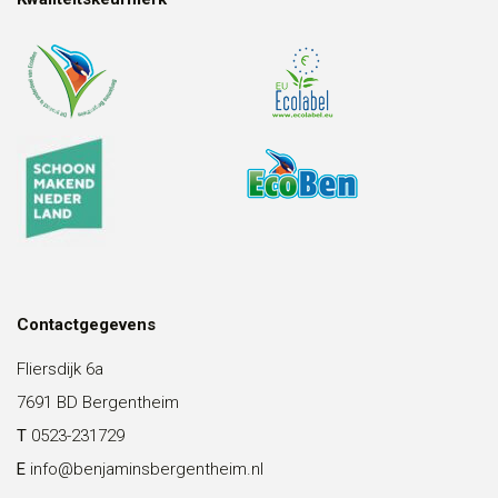
Contactgegevens
Fliersdijk 6a
7691 BD Bergentheim
T
0523-231729
E
info@benjaminsbergentheim.nl