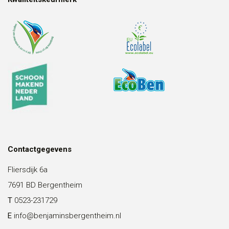
Contactgegevens
Fliersdijk 6a
7691 BD Bergentheim
T
0523-231729
E
info@benjaminsbergentheim.nl