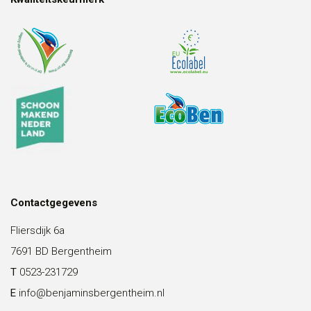
Contactgegevens
Fliersdijk 6a
7691 BD Bergentheim
T
0523-231729
E
info@benjaminsbergentheim.nl