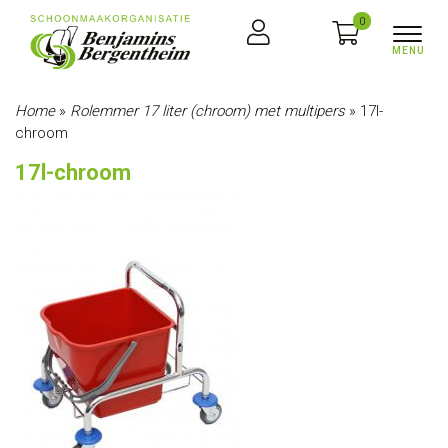
0
Home
»
Rolemmer 17 liter (chroom) met multipers
»
17l-
chroom
17l-chroom