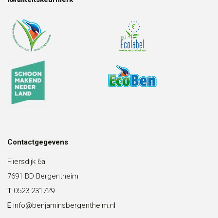
Contactgegevens
Fliersdijk 6a
7691 BD Bergentheim
T
0523-231729
E
info@benjaminsbergentheim.nl