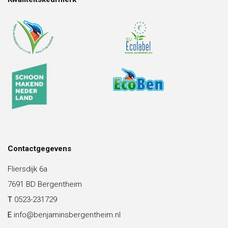
Contactgegevens
Fliersdijk 6a
7691 BD Bergentheim
T
0523-231729
E
info@benjaminsbergentheim.nl