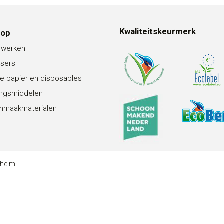
Kwaliteitskeurmerk
oop
lwerken
nsers
e papier en disposables
ingsmiddelen
nmaakmaterialen
theim