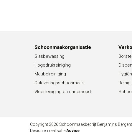
Schoonmaakorganisatie
Verk
Glasbewassing
Borste
Hogedrukreiniging
Dispe
Meubelreiniging
Hygiën
Opleveringsschoonmaak
Reinig
Vloerreiniging en onderhoud
Schoo
Copyright 2026 Schoonmaakbedrijf Benjamins Bergen
Design en realisatie
Advice