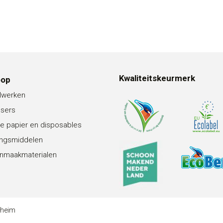
Kwaliteitskeurmerk
oop
lwerken
nsers
e papier en disposables
ingsmiddelen
nmaakmaterialen
theim