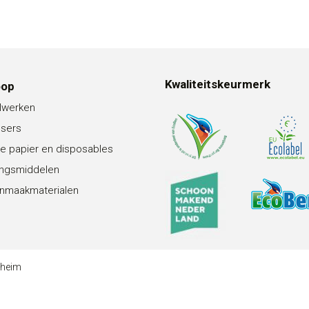
Kwaliteitskeurmerk
oop
lwerken
nsers
e papier en disposables
ingsmiddelen
nmaakmaterialen
theim