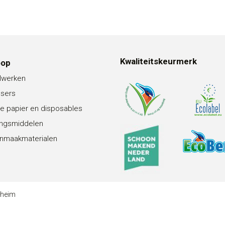
Kwaliteitskeurmerk
oop
lwerken
nsers
e papier en disposables
ingsmiddelen
nmaakmaterialen
theim