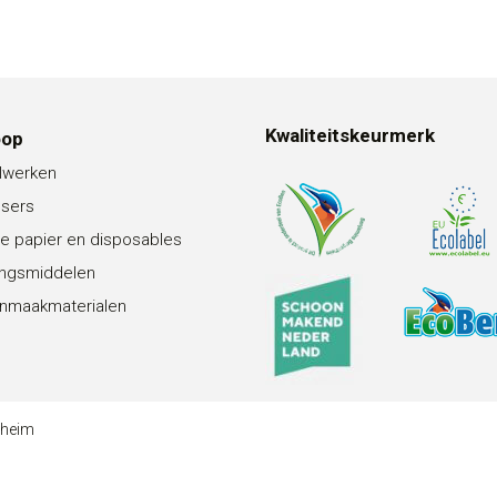
Kwaliteitskeurmerk
oop
lwerken
nsers
e papier en disposables
ingsmiddelen
nmaakmaterialen
theim